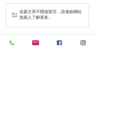
這篇文章不開放留言。請連絡網站
Chopped Tuna Belly
NISHIMURA Bot
負責人了解更多。
served Tartar Style
Sushi
西村日本料理
「傳統料理典範、經典細緻佳餚」
香港總店：
香港九龍尖沙咀海港城馬哥孛羅香