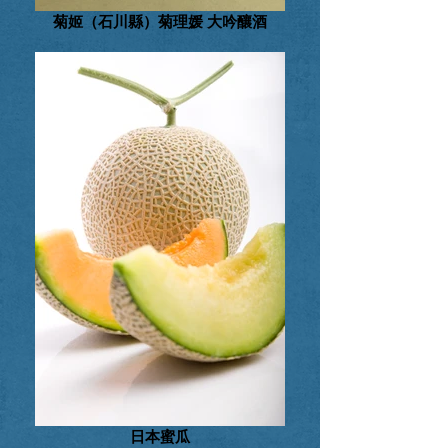
菊姬（石川縣）菊理媛 大吟釀酒
日本蜜瓜