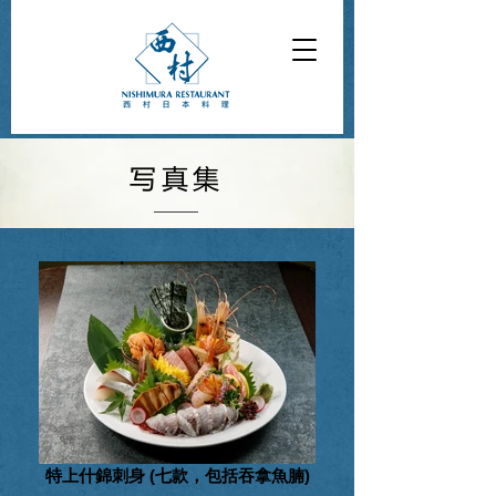
写真集
特上什錦刺身 (七款，包括吞拿魚腩)