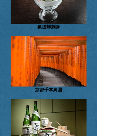
象拔蚌刺身
京都千本鳥居