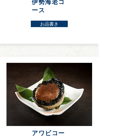
伊勢海老コ
ース
お品書き
アワビコー