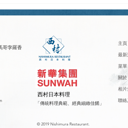
Tartar Style
主頁
馬哥孛羅香
最新
菜單
關於
相片
西村日本料理
聯絡
m
「傳統料理典範、經典細緻佳餚」
© 2019 Nishimura Restaurant.