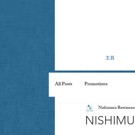
主頁
All Posts
Promotions
Nishimura Restauran
NISHIMUR