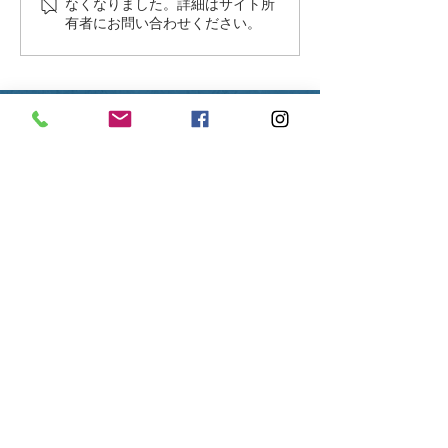
なくなりました。詳細はサイト所
有者にお問い合わせください。
西村日本料理
「伝統的な料理、繊細なお料理」
香港本店:
香港九龍尖沙咀海港城馬哥孛羅香
港酒店 6樓602號