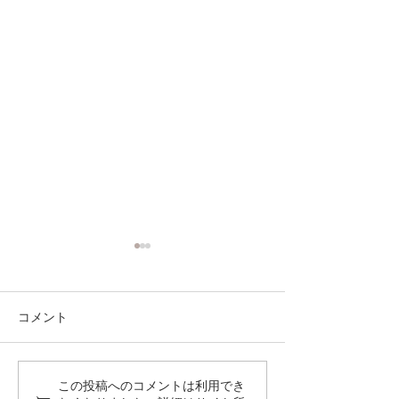
本鮪
コメント
Sweet Egg Roll With Eel
この投稿へのコメントは利用でき